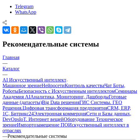
Telegram
WhatsApp
Рекомендательные системы
Главная
—
Каталог
—
AI Искусственный интеллект
Машинное зрение
Нейросети
Контроль качества
Чат Боты,
Роботы
Безопасность с Искусственным интеллектом
Семинары
Академия AI
Аналитика, Мониторинг, Дашборды
Готовые
данные (датасеты)
Big Data решения
ГИС Системы. ГЕО
Решения.
Цифровая трансформация предприятия
CRM, ERP,
1C, Битрикс24
Электронная коммерция
Сети и Базы данных,
DevOps
IoT. Интернет вещей
Оборудование Техническое
зрение
Импортозамещение ПО
Искусственный интеллект в
отраслях
—
Рекомендательные системы