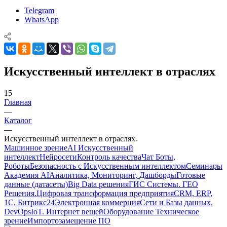
Telegram
WhatsApp
Искусственный интеллект в отраслях
15
Главная
—
Каталог
—
Искусственный интеллект в отраслях
Машинное зрение
AI Искусственный
интеллект
Нейросети
Контроль качества
Чат Боты,
Роботы
Безопасность с Искусственным интеллектом
Семинары
Академия AI
Аналитика, Мониторинг, Дашборды
Готовые
данные (датасеты)
Big Data решения
ГИС Системы. ГЕО
Решения.
Цифровая трансформация предприятия
CRM, ERP,
1C, Битрикс24
Электронная коммерция
Сети и Базы данных,
DevOps
IoT. Интернет вещей
Оборудование Техническое
зрение
Импортозамещение ПО