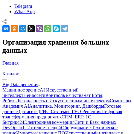
Telegram
WhatsApp
Организация хранения больших
данных
Главная
—
Каталог
—
Big Data решения
Машинное зрение
AI Искусственный
интеллект
Нейросети
Контроль качества
Чат Боты,
Роботы
Безопасность с Искусственным интеллектом
Семинары
Академия AI
Аналитика, Мониторинг, Дашборды
Готовые
данные (датасеты)
ГИС Системы. ГЕО Решения.
Цифровая
трансформация предприятия
CRM, ERP, 1C,
Битрикс24
Электронная коммерция
Сети и Базы данных,
DevOps
IoT. Интернет вещей
Оборудование Техническое
зрение
Импортозамещение ПО
Искусственный интеллект в