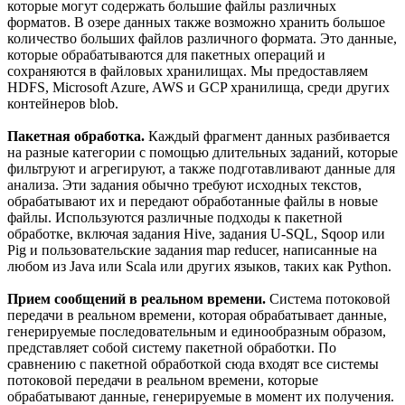
которые могут содержать большие файлы различных
форматов. В озере данных также возможно хранить большое
количество больших файлов различного формата. Это данные,
которые обрабатываются для пакетных операций и
сохраняются в файловых хранилищах. Мы предоставляем
HDFS, Microsoft Azure, AWS и GCP хранилища, среди других
контейнеров blob.
Пакетная обработка.
Каждый фрагмент данных разбивается
на разные категории с помощью длительных заданий, которые
фильтруют и агрегируют, а также подготавливают данные для
анализа. Эти задания обычно требуют исходных текстов,
обрабатывают их и передают обработанные файлы в новые
файлы. Используются различные подходы к пакетной
обработке, включая задания Hive, задания U-SQL, Sqoop или
Pig и пользовательские задания map reducer, написанные на
любом из Java или Scala или других языков, таких как Python.
Прием сообщений в реальном времени.
Система потоковой
передачи в реальном времени, которая обрабатывает данные,
генерируемые последовательным и единообразным образом,
представляет собой систему пакетной обработки. По
сравнению с пакетной обработкой сюда входят все системы
потоковой передачи в реальном времени, которые
обрабатывают данные, генерируемые в момент их получения.