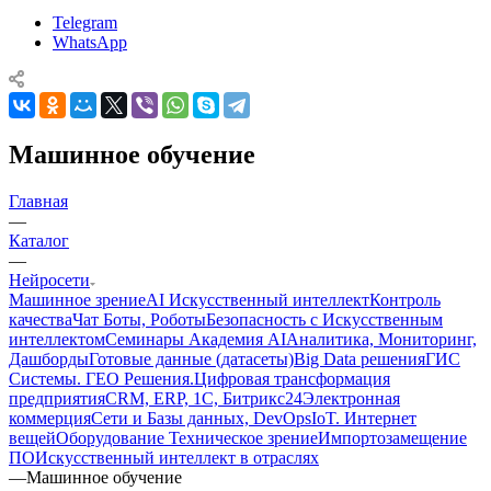
Telegram
WhatsApp
Машинное обучение
Главная
—
Каталог
—
Нейросети
Машинное зрение
AI Искусственный интеллект
Контроль
качества
Чат Боты, Роботы
Безопасность с Искусственным
интеллектом
Семинары Академия AI
Аналитика, Мониторинг,
Дашборды
Готовые данные (датасеты)
Big Data решения
ГИС
Системы. ГЕО Решения.
Цифровая трансформация
предприятия
CRM, ERP, 1C, Битрикс24
Электронная
коммерция
Сети и Базы данных, DevOps
IoT. Интернет
вещей
Оборудование Техническое зрение
Импортозамещение
ПО
Искусственный интеллект в отраслях
—
Машинное обучение