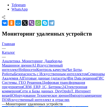
Telegram
WhatsApp
Мониторинг удаленных устройств
Главная
—
Каталог
—
Аналитика, Мониторинг, Дашборды
Машинное зрение
AI Искусственный
интеллект
Нейросети
Контроль качества
Чат Боты,
Роботы
Безопасность с Искусственным интеллектом
Семинары
Академия AI
Готовые данные (датасеты)
Big Data решения
ГИС
Системы. ГЕО Решения.
Цифровая трансформация
предприятия
CRM, ERP, 1C, Битрикс24
Электронная
коммерция
Сети и Базы данных, DevOps
IoT. Интернет
вещей
Оборудование Техническое зрение
Импортозамещение
ПО
Искусственный интеллект в отраслях
—
Мониторинг удаленных устройств