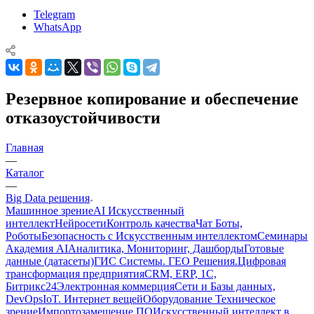
Telegram
WhatsApp
Резервное копирование и обеспечение
отказоустойчивости
Главная
—
Каталог
—
Big Data решения
Машинное зрение
AI Искусственный
интеллект
Нейросети
Контроль качества
Чат Боты,
Роботы
Безопасность с Искусственным интеллектом
Семинары
Академия AI
Аналитика, Мониторинг, Дашборды
Готовые
данные (датасеты)
ГИС Системы. ГЕО Решения.
Цифровая
трансформация предприятия
CRM, ERP, 1C,
Битрикс24
Электронная коммерция
Сети и Базы данных,
DevOps
IoT. Интернет вещей
Оборудование Техническое
зрение
Импортозамещение ПО
Искусственный интеллект в